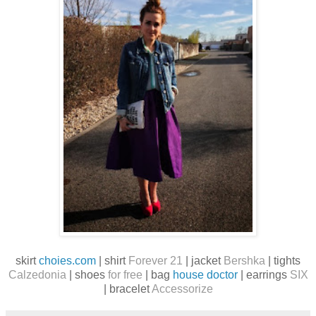
skirt
choies.com
| shirt
Forever 21
| jacket
Bershka
| tights
Calzedonia
| shoes
for free
| bag
house doctor
| earrings
SIX
| bracelet
Accessorize