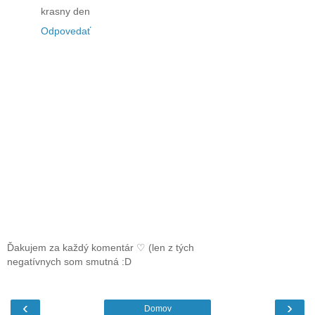
krasny den
Odpovedať
Ďakujem za každý komentár ♡ (len z tých
negatívnych som smutná :D
‹
›
Domov