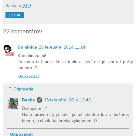
Basha
o
9:00
Zdieľať
22 komentárov:
Dominica
28 februára, 2014 11:24
Krasotinaaa si!
Ja mam tiež pocit že je teplo aj keď nie je, asi od polky
januára :D
Odpovedať
Odpovede
Basha
28 februára, 2014 12:42
Ďakujeem :-*
Haha presne aj ja tak.. ja už chodím len v koženej
bunde, o chvíľu balerínky vytiahnem :D
Odpovedať