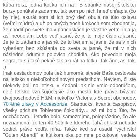
kúpa roka, jedna kočka ich na FB stránke našej školskej
burzy ponúkala zadarmo, tak som po nich hneď chňapla (čo
by nie), akurát som si ich prvý deň obula na túto oslavu
(veľmi múdro) a už po prvých troch krokoch som zhodnotila,
že chodiť po svete iba v pančuškách je vlastne veľmi in a ja
asi neodolám. Lebo veď jasné, že je to moje číslo a jasné,
že je to zadarmo a jasné, že to beriem a jasné, že sa v nich
vyberiem bez skúšania do sveta a jasné, že mi v nich
následne odumrie polovica chodidla. Ako povedala moja
segra, to sú také pekné tak akurát na fotku. Tak áno, asi tak.
:)
Inak cesta domov bola tiež humorná, stresér Baša cestovala
na letisko s niekoľkohodinovým predstihom. Neviem, či ste
niekedy boli na letisku v Kodani, ak nie vrelo odporúčam,
celé letisko vzrušujúcejšie ako mesto kde práve bývam:
dvojposchodové H&M, niekoľko Victoria's Secret obchodov,
70%tné zľavy v Accessorize
, Starbucks, kvantá časopisov,
všetky príchute Toblerone čokolády… až mi bolo ľúto, že
odchádzam. Lietadlo bolo, samozrejme, poloprázdne, čo ale
neznamená, že ten 40-50tnik z ktorého ťahá chlast nebude
sedieť práve vedľa mňa. Takže keď sa usadil, vychrstol
"Guten Abend!" a kútikom oka po mne pokukoval vedela