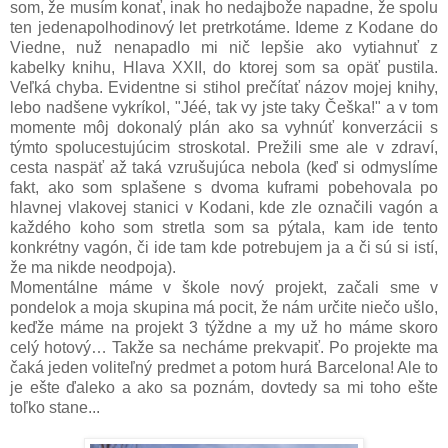
som, že musím konať, inak ho nedajbože napadne, že spolu
ten jedenapolhodinový let pretrkotáme. Ideme z Kodane do
Viedne, nuž nenapadlo mi nič lepšie ako vytiahnuť z
kabelky knihu, Hlava XXII, do ktorej som sa opäť pustila.
Veľká chyba. Evidentne si stihol prečítať názov mojej knihy,
lebo nadšene vykríkol, "Jéé, tak vy jste taky Češka!" a v tom
momente môj dokonalý plán ako sa vyhnúť konverzácii s
týmto spolucestujúcim stroskotal. Prežili sme ale v zdraví,
cesta naspäť až taká vzrušujúca nebola (keď si odmyslíme
fakt, ako som splašene s dvoma kuframi pobehovala po
hlavnej vlakovej stanici v Kodani, kde zle označili vagón a
každého koho som stretla som sa pýtala, kam ide tento
konkrétny vagón, či ide tam kde potrebujem ja a či sú si istí,
že ma nikde neodpoja).
Momentálne máme v škole nový projekt, začali sme v
pondelok a moja skupina má pocit, že nám určite niečo ušlo,
keďže máme na projekt 3 týždne a my už ho máme skoro
celý hotový… Takže sa necháme prekvapiť. Po projekte ma
čaká jeden voliteľný predmet a potom hurá Barcelona! Ale to
je ešte ďaleko a ako sa poznám, dovtedy sa mi toho ešte
toľko stane...