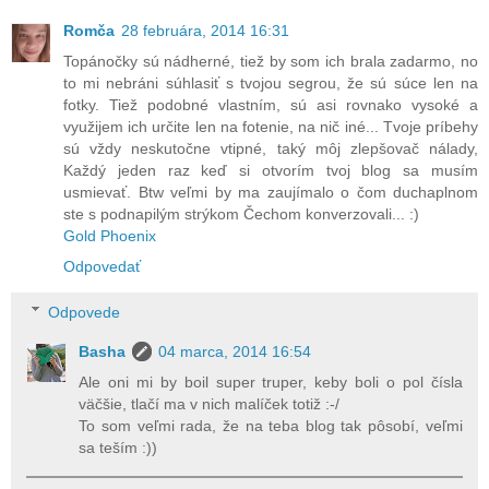
Romča
28 februára, 2014 16:31
Topánočky sú nádherné, tiež by som ich brala zadarmo, no
to mi nebráni súhlasiť s tvojou segrou, že sú súce len na
fotky. Tiež podobné vlastním, sú asi rovnako vysoké a
využijem ich určite len na fotenie, na nič iné... Tvoje príbehy
sú vždy neskutočne vtipné, taký môj zlepšovač nálady,
Každý jeden raz keď si otvorím tvoj blog sa musím
usmievať. Btw veľmi by ma zaujímalo o čom duchaplnom
ste s podnapilým strýkom Čechom konverzovali... :)
Gold Phoenix
Odpovedať
Odpovede
Basha
04 marca, 2014 16:54
Ale oni mi by boil super truper, keby boli o pol čísla
väčšie, tlačí ma v nich malíček totiž :-/
To som veľmi rada, že na teba blog tak pôsobí, veľmi
sa teším :))