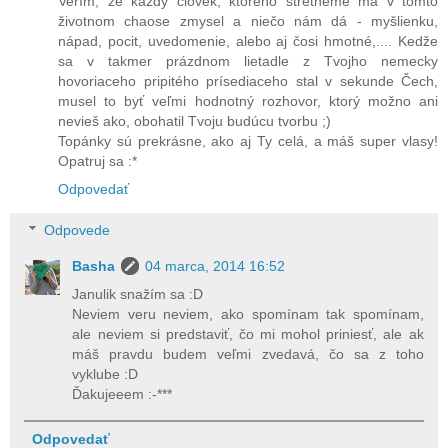
Verím, že každý človek, ktorého stretneme má v tomto
životnom chaose zmysel a niečo nám dá - myšlienku,
nápad, pocit, uvedomenie, alebo aj čosi hmotné,.... Kedže
sa v takmer prázdnom lietadle z Tvojho nemecky
hovoriaceho pripitého prísediaceho stal v sekunde Čech,
musel to byť veľmi hodnotný rozhovor, ktorý možno ani
nevieš ako, obohatil Tvoju budúcu tvorbu ;)
Topánky sú prekrásne, ako aj Ty celá, a máš super vlasy!
Opatruj sa :*
Odpovedať
Odpovede
Basha
04 marca, 2014 16:52
Janulik snažím sa :D
Neviem veru neviem, ako spomínam tak spomínam,
ale neviem si predstaviť, čo mi mohol priniesť, ale ak
máš pravdu budem veľmi zvedavá, čo sa z toho
vyklube :D
Ďakujeeem :-***
Odpovedať