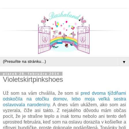
▼
piatok 28. februára 2014
Violetskirtpinkshoes
Už som sa vám chválila, že som si
pred dvoma týždňami
odskočila na otočku domov, lebo moja veľká sestra
oslavovala narodeniny
. A dnes vám ukážem, ako som asi
vyzerala, čiže asi takto. Z nejakého dôvodu mám občas
pocit, že je strašne teplo a inak tomu nebolo ani tento deň
uprostred februára, keď som na oslavu dorazila v košieľke a
riflovej bundičke, proste dokonale podánštená. Topánky boli